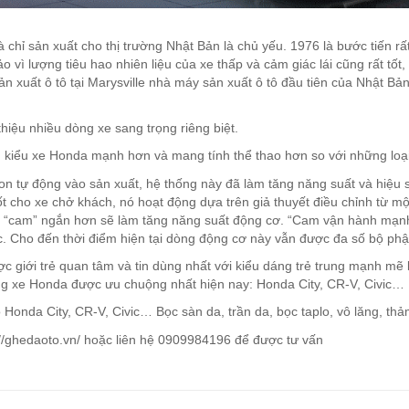
chỉ sản xuất cho thị trường Nhật Bản là chủ yếu. 1976 là bước tiến rấ
 vì lượng tiêu hao nhiên liệu của xe thấp và cảm giác lái cũng rất tốt
xuất ô tô tại Marysville nhà máy sản xuất ô tô đầu tiên của Nhật Bản 
hiệu nhiều dòng xe sang trọng riêng biệt.
 kiểu xe Honda mạnh hơn và mang tính thể thao hơn so với những loạ
tự động vào sản xuất, hệ thống này đã làm tăng năng suất và hiệu s
t cho xe chở khách, nó hoạt động dựa trên giả thuyết điều chỉnh từ m
thùy “cam” ngắn hơn sẽ làm tăng năng suất động cơ. “Cam vận hành mạn
c. Cho đến thời điểm hiện tại dòng động cơ này vẫn được đa số bộ phậ
c giới trẻ quan tâm và tin dùng nhất với kiểu dáng trẻ trung mạnh mẽ k
g xe Honda được ưu chuộng nhất hiện nay: Honda City, CR-V, Civic…
Honda City, CR-V, Civic… Bọc sàn da, trần da, bọc taplo, vô lăng, thả
//ghedaoto.vn/ hoặc liên hệ 0909984196 để được tư vấn