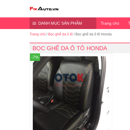
Đến nội dung chính
DANH MỤC SẢN PHẨM
Trang chủ
T
Trang chủ
/
Bọc ghế da ô tô
/
Bọc ghế da ô tô Honda
BỌC GHẾ DA Ô TÔ HONDA
-7%