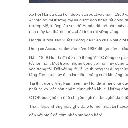
Xe hơi Honda đầu tiên được sản xuất vào năm 1960 và 
Accord tới thị trường mỹ và được đón nhận rất đông đảo
trường Mỹ, không lâu sau đó Honda đã mở nhà máy sản 
nhà máy tạo thành bước phát triển rất vững vàng
Honda là nhà sản xuất tự động đầu tiên của Nhật giới t
Dòng xe Accura ra đời vào năm 1986 đã tạo nên nhiều
Năm 1989 Honda đã đưa hệ thống VTEC động cơ piston 
tốc lớn hơn. Một trong những động cơ mới này dùng tố
vào trọng tải. Đối với người lái xe thường thì dùng 
tăng đến mức quy định làm tăng năng suất khi tăng tố
Tại thị trường Việt Nam hiện nay Honda là hãng xe đượ
nhất so với các sản phẩm cùng phân khúc. Những dòn
OTOK bọc ghế da ô tô chuyên nghiệp, bọc ghế da ô tô 
Tham khảo những mẫu ghế da ô tô mới nhất tại https:
đến với otoK để cảm nhận sự hoàn hảo!