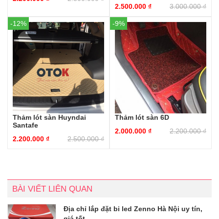
2.500.000
₫
3.000.000
₫
-12%
-9%
Thảm lót sàn Huyndai
Thảm lót sàn 6D
Santafe
2.000.000
₫
2.200.000
₫
2.200.000
₫
2.500.000
₫
BÀI VIẾT LIÊN QUAN
Địa chỉ lắp đặt bi led Zenno Hà Nội uy tín,
giá tốt