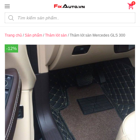
Đến nội dung chính
0
Products search
Trang chủ
/
Sản phẩm
/
Thảm lót sàn
/
Thảm lót sàn Mercedes GLS 300
-12%