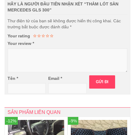
HÃY LÀ NGƯỜI ĐẦU TIÊN NHẬN XÉT “THẢM LÓT SÀN
MERCEDES GLS 300”
Thư điện tử của bạn sẽ không được hiển thị công khai.
Các
trường bắt buộc được đánh dấu
*
Your rating
Your review
*
Tên
*
Email
*
SẢN PHẨM LIÊN QUAN
-12%
-9%