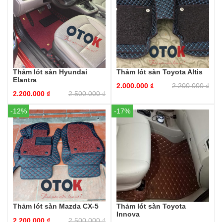
Thảm lót sàn Hyundai
Thảm lót sàn Toyota Altis
Elantra
2.000.000
₫
2.200.000
₫
2.200.000
₫
2.500.000
₫
-12%
-17%
Thảm lót sàn Mazda CX-5
Thảm lót sàn Toyota
Innova
2.200.000
₫
2.500.000
₫