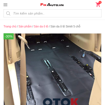
Đến nội dung chính
0
Products search
Trang chủ
/
Sản phẩm
/
Sàn da ô tô
/
Sàn da ô tô Simili 5 chỗ
-30%