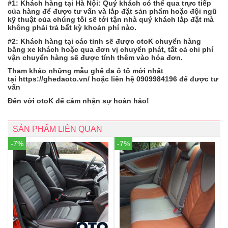
#1: Khách hàng tại Hà Nội: Quý khách có thể qua trực tiếp
của hàng để được tư vấn và lắp đặt sản phẩm hoặc đội ngũ
kỹ thuật của chúng tôi sẽ tới tận nhà quý khách lắp đặt mà
không phải trả bất kỳ khoản phí nào.
#2: Khách hàng tại các tỉnh sẽ được otoK chuyển hàng
bằng xe khách hoặc qua đơn vị chuyển phát, tất cả chi phí
vận chuyển hàng sẽ được tính thêm vào hóa đơn.
Tham khảo những mẫu ghế da ô tô mới nhất
tại https://ghedaoto.vn/ hoặc liên hệ 0909984196 để được tư
vấn
Đến với otoK để cảm nhận sự hoàn hảo!
SẢN PHẨM LIÊN QUAN
-7%
-7%