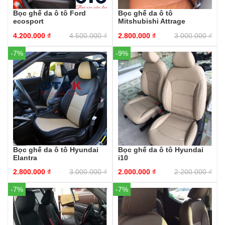
Bọc ghế da ô tô Ford
Bọc ghế da ô tô
ecosport
Mitshubishi Attrage
4.200.000
₫
4.500.000
₫
2.800.000
₫
3.000.000
₫
-7%
-9%
Bọc ghế da ô tô Hyundai
Bọc ghế da ô tô Hyundai
Elantra
i10
2.800.000
₫
3.000.000
₫
2.000.000
₫
2.200.000
₫
-7%
-7%