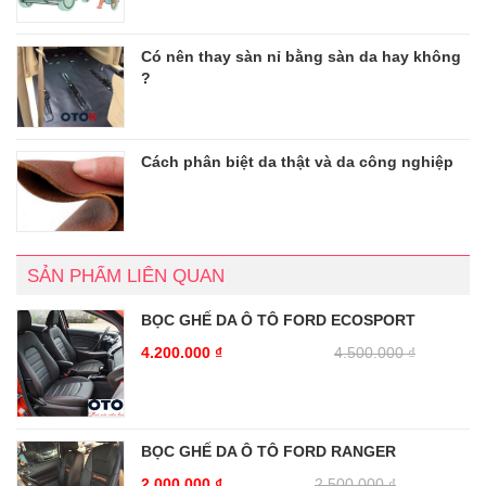
Có nên thay sàn nỉ bằng sàn da hay không
?
Cách phân biệt da thật và da công nghiệp
SẢN PHẨM LIÊN QUAN
BỌC GHẾ DA Ô TÔ FORD ECOSPORT
4.200.000
₫
4.500.000
₫
BỌC GHẾ DA Ô TÔ FORD RANGER
2.000.000
₫
2.500.000
₫