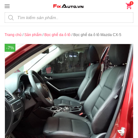
Đến nội dung chính
0
Products search
Trang chủ
/
Sản phẩm
/
Bọc ghế da ô tô
/
Bọc ghế da ô tô Mazda CX-5
-7%