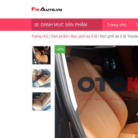
Đến nội dung chính
DANH MỤC SẢN PHẨM
Trang chủ
T
Trang chủ
/
Sản phẩm
/
Bọc ghế da ô tô
/
Bọc ghế da ô tô Toyot
-4%