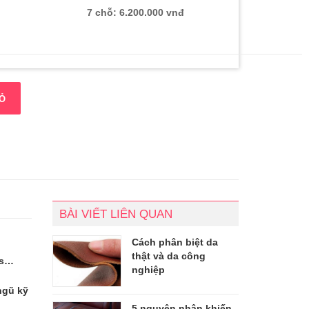
7 chỗ: 6.200.000 vnđ
Ỏ
BÀI VIẾT LIÊN QUAN
Cách phân biệt da
thật và da công
is…
nghiệp
ngũ kỹ
5 nguyên nhân khiến