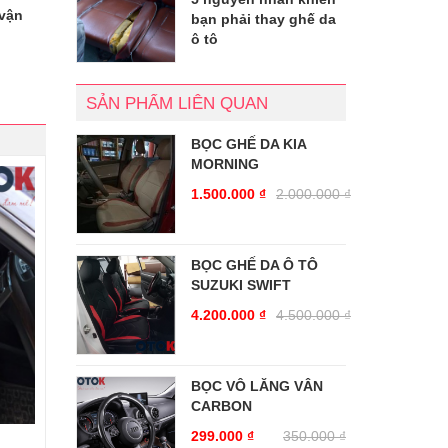
 vận
bạn phải thay ghế da
ô tô
SẢN PHẨM LIÊN QUAN
BỌC GHẾ DA KIA
MORNING
1.500.000
₫
2.000.000
₫
BỌC GHẾ DA Ô TÔ
SUZUKI SWIFT
4.200.000
₫
4.500.000
₫
BỌC VÔ LĂNG VÂN
CARBON
299.000
₫
350.000
₫