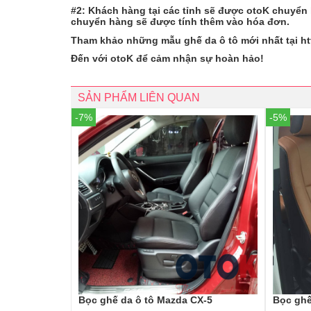
#2: Khách hàng tại các tỉnh sẽ được otoK chuyển 
chuyển hàng sẽ được tính thêm vào hóa đơn.
Tham khảo những mẫu ghế da ô tô mới nhất tại ht
Đến với otoK để cảm nhận sự hoàn hảo!
SẢN PHẨM LIÊN QUAN
-7%
-5%
Bọc ghế da ô tô Mazda CX-5
Bọc ghế