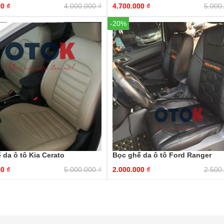
00
₫
4.000.000
₫
4.700.000
₫
5.000
-20%
 da ô tô Kia Cerato
Bọc ghế da ô tô Ford Ranger
00
₫
5.000.000
₫
2.000.000
₫
2.500