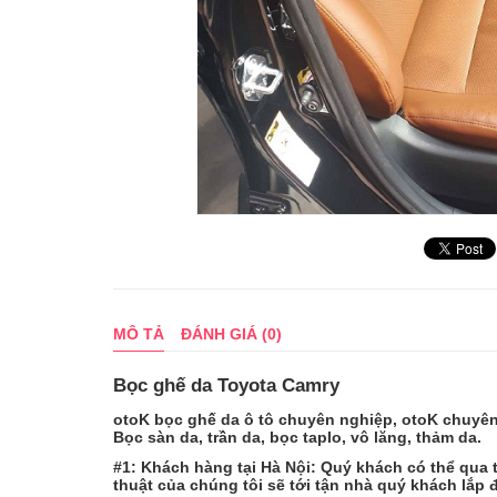
MÔ TẢ
ĐÁNH GIÁ (0)
Bọc ghế da Toyota Camry
otoK bọc ghế da ô tô chuyên nghiệp, otoK chuyên b
Bọc sàn da, trần da, bọc taplo, vô lăng, thảm da.
#1: Khách hàng tại Hà Nội: Quý khách có thể qua 
thuật của chúng tôi sẽ tới tận nhà quý khách lắp 