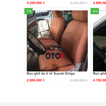
4.200.000
₫
4.500.000
₫
3.800.0
-7%
-6%
Bọc ghế da ô tô Suzuki Ertiga
Bọc ghế
2.800.000
₫
3.000.000
₫
4.700.0