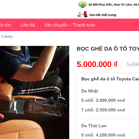
in tức
Liên hệ
Vận chuyển – Thanh toán
a Camry
BỌC GHẾ DA Ô TÔ TO
5.000.000
₫
5.20
Bọc ghế da ô tô Toyota Ca
Da Nhật
5 chỗ: 2.000.000 vnđ
7 chỗ: 2.500.000 vnđ
Da Thái Lan
5 chỗ: 4.200.000 vnđ